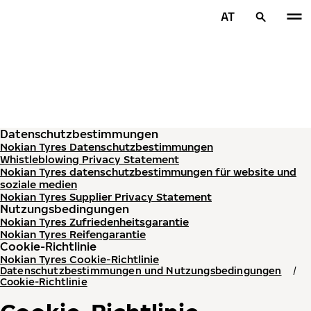
Zum Hauptinhalt springen
AT
Startseite
Datenschutzbestimmungen
Nokian Tyres Datenschutzbestimmungen
Whistleblowing Privacy Statement
Nokian Tyres datenschutzbestimmungen für website und
soziale medien
Nokian Tyres Supplier Privacy Statement
Nutzungsbedingungen
Nokian Tyres Zufriedenheitsgarantie
Nokian Tyres Reifengarantie
Cookie-Richtlinie
Nokian Tyres Cookie-Richtlinie
Datenschutzbestimmungen und Nutzungsbedingungen
Cookie-Richtlinie