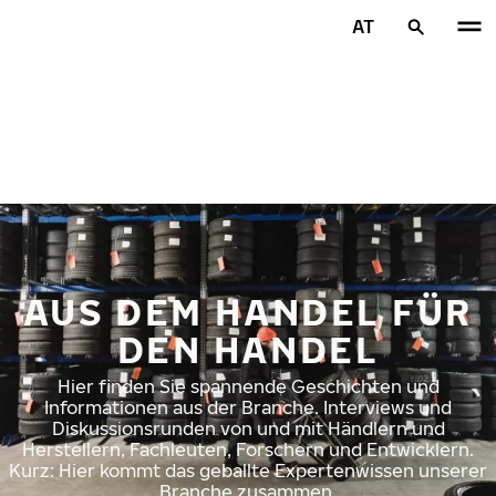
Zum Hauptinhalt springen
AT
Startseite
AUS DEM HANDEL FÜR
DEN HANDEL
Hier finden Sie spannende Geschichten und
Informationen aus der Branche. Interviews und
Diskussionsrunden von und mit Händlern und
Herstellern, Fachleuten, Forschern und Entwicklern.
Kurz: Hier kommt das geballte Expertenwissen unserer
Branche zusammen.