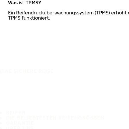
Was ist TPMS?
Ein Reifendrucküberwachungssystem (TPMS) erhöht die
TPMS funktioniert.
EINE SICHERE REISE
REIFEN
DIE BELIEBTESTEN REIFENGRÖSSEN
GARANTIE
ÜBER UNS