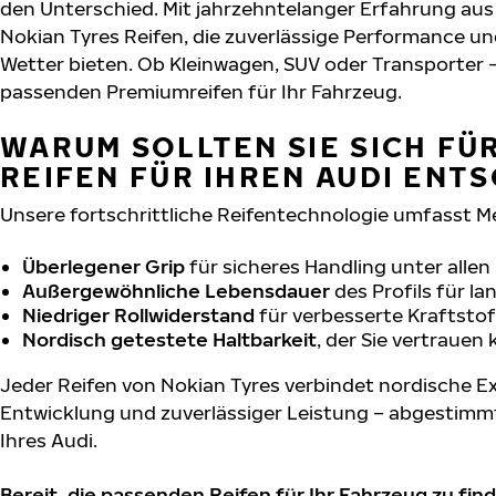
den Unterschied. Mit jahrzehntelanger Erfahrung au
Nokian Tyres Reifen, die zuverlässige Performance un
Wetter bieten. Ob Kleinwagen, SUV oder Transporter –
passenden Premiumreifen für Ihr Fahrzeug.
WARUM SOLLTEN SIE SICH FÜ
REIFEN FÜR IHREN AUDI ENT
Unsere fortschrittliche Reifentechnologie umfasst M
Überlegener Grip
für sicheres Handling unter alle
Außergewöhnliche Lebensdauer
des Profils für l
Niedriger Rollwiderstand
für verbesserte Kraftstof
Nordisch getestete Haltbarkeit
, der Sie vertrauen
Jeder Reifen von Nokian Tyres verbindet nordische Ex
Entwicklung und zuverlässiger Leistung – abgestimm
Ihres Audi.
Bereit, die passenden Reifen für Ihr Fahrzeug zu fin