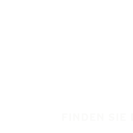
Zum Hauptinhalt springen
Startseite
FINDEN SIE