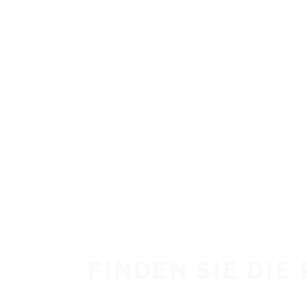
Zum Hauptinhalt springen
Startseite
FINDEN SIE DIE