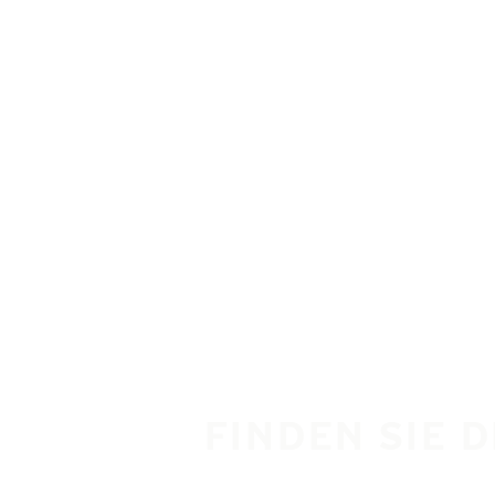
Zum Hauptinhalt springen
Startseite
FINDEN SIE 