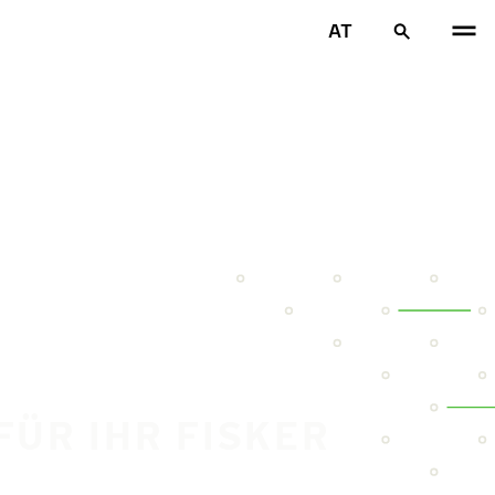
AT
FÜR IHR FISKER