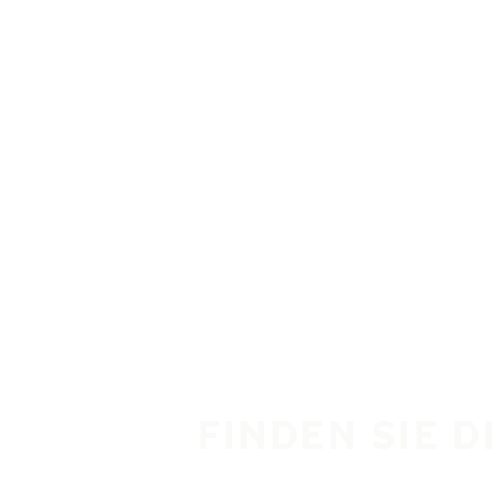
Zum Hauptinhalt springen
Startseite
FINDEN SIE 