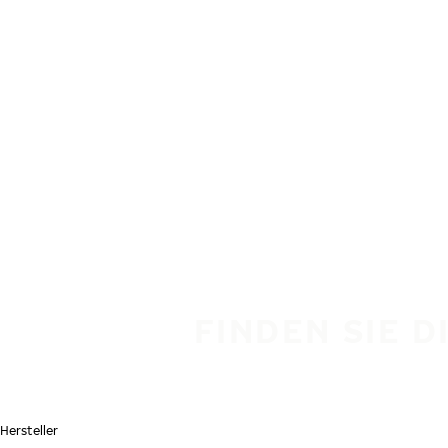
Zum Hauptinhalt springen
Startseite
FINDEN SIE D
Hersteller