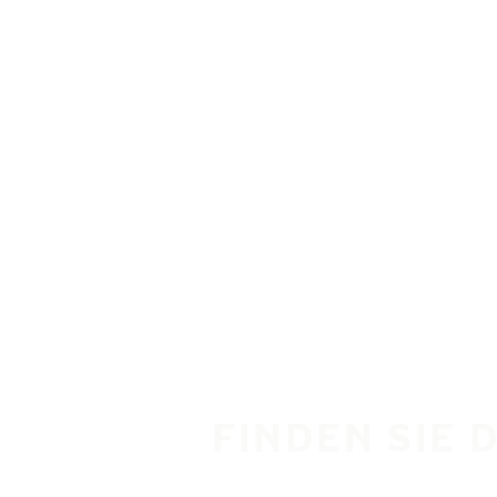
Zum Hauptinhalt springen
Startseite
FINDEN SIE 