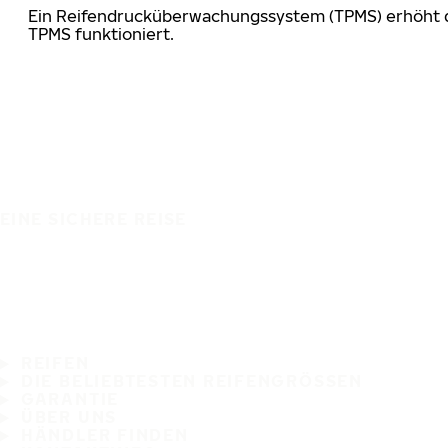
Ein Reifendrucküberwachungssystem (TPMS) erhöht die
TPMS funktioniert.
EINE SICHERE REISE
REIFEN
DIE BELIEBTESTEN REIFENGRÖSSEN
GARANTIE
ÜBER UNS
HÄNDLER FINDEN