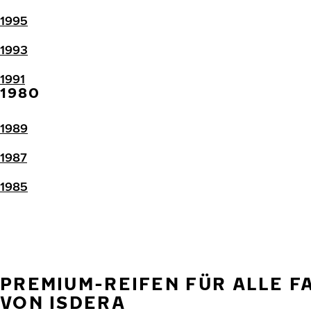
1995
1993
1991
1980
1989
1987
1985
PREMIUM-REIFEN FÜR ALLE 
VON ISDERA