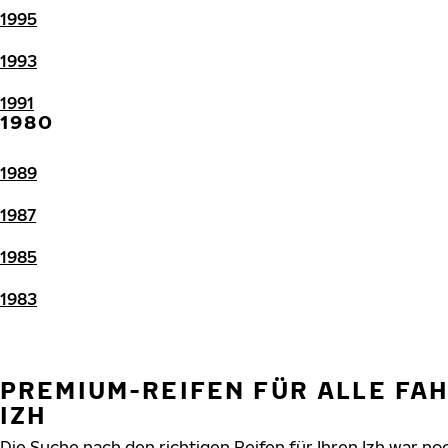
1995
1993
1991
1980
1989
1987
1985
1983
PREMIUM-REIFEN FÜR ALLE FA
IZH
Die Suche nach den richtigen Reifen für Ihren Izh war noc