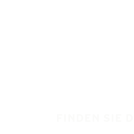
Zum Hauptinhalt springen
Startseite
FINDEN SIE 