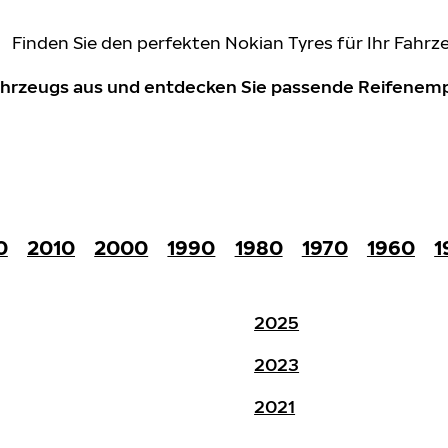
Finden Sie den perfekten Nokian Tyres für Ihr Fahrz
Fahrzeugs aus und entdecken Sie passende Reifene
0
2010
2000
1990
1980
1970
1960
1
2025
2023
2021