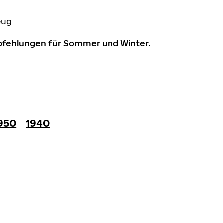
eug
mpfehlungen für Sommer und Winter.
950
1940