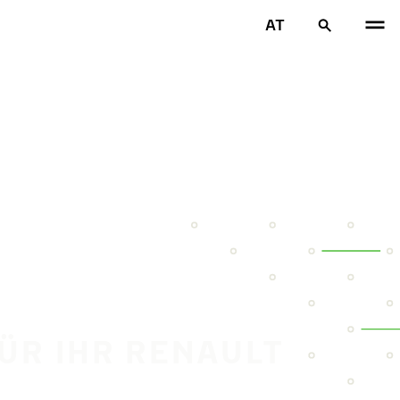
AT
FÜR IHR RENAULT