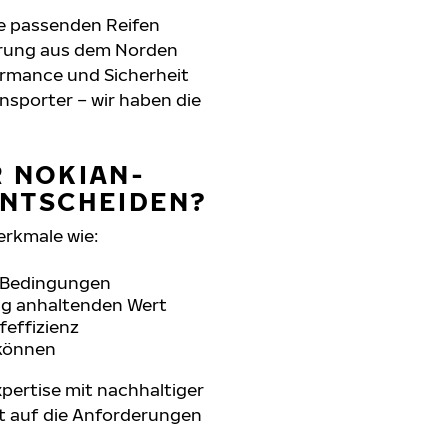
ie passenden Reifen
hrung aus dem Norden
formance und Sicherheit
nsporter – wir haben die
R NOKIAN-
ENTSCHEIDEN?
erkmale wie:
n Bedingungen
ang anhaltenden Wert
feffizienz
 können
pertise mit nachhaltiger
t auf die Anforderungen