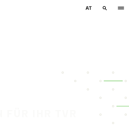
AT
N FÜR IHR TVR