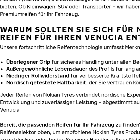
bieten. Ob Kleinwagen, SUV oder Transporter – wir habe
Premiumreifen für Ihr Fahrzeug.
WARUM SOLLTEN SIE SICH FÜR 
REIFEN FÜR IHREN VENUCIA E
Unsere fortschrittliche Reifentechnologie umfasst Merkm
Überlegener Grip
für sicheres Handling unter allen B
Außergewöhnliche Lebensdauer
des Profils für lang 
Niedriger Rollwiderstand
für verbesserte Kraftstoffef
Nordisch getestete Haltbarkeit
, der Sie vertrauen k
Jeder Reifen von Nokian Tyres verbindet nordische Exper
Entwicklung und zuverlässiger Leistung – abgestimmt au
Venucia.
Bereit, die passenden Reifen für Ihr Fahrzeug zu finden
Reifenselektor oben, um empfohlene Nokian Tyres Produk
zu entdecken, oder finden Sie einen Händler in Ihrer Näh