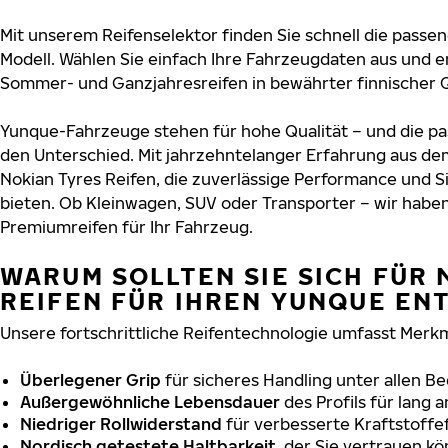
Mit unserem Reifenselektor finden Sie schnell die passen
Modell. Wählen Sie einfach Ihre Fahrzeugdaten aus und e
Sommer- und Ganzjahresreifen in bewährter finnischer Q
Yunque-Fahrzeuge stehen für hohe Qualität – und die 
den Unterschied. Mit jahrzehntelanger Erfahrung aus de
Nokian Tyres Reifen, die zuverlässige Performance und S
bieten. Ob Kleinwagen, SUV oder Transporter – wir habe
Premiumreifen für Ihr Fahrzeug.
WARUM SOLLTEN SIE SICH FÜR 
REIFEN FÜR IHREN YUNQUE EN
Unsere fortschrittliche Reifentechnologie umfasst Merkm
Überlegener Grip
für sicheres Handling unter allen B
Außergewöhnliche Lebensdauer
des Profils für lang 
Niedriger Rollwiderstand
für verbesserte Kraftstoffef
Nordisch getestete Haltbarkeit
, der Sie vertrauen k