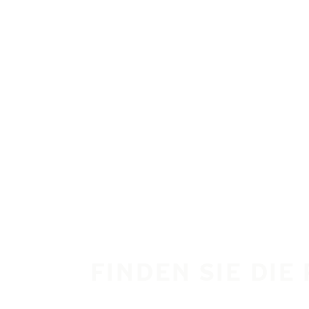
Zum Hauptinhalt springen
Startseite
FINDEN SIE DIE