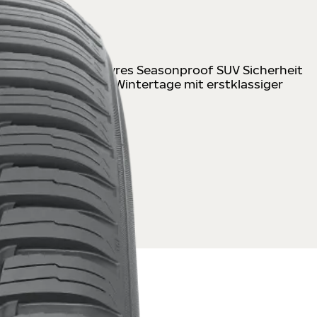
t der neue Nokian Tyres Seasonproof SUV Sicherheit
eiche und matschige Wintertage mit erstklassiger