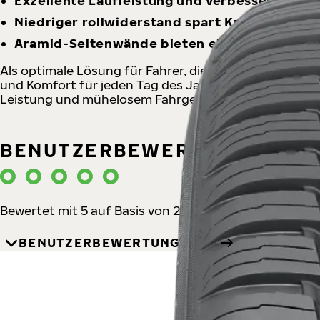
Exzellente Laufleistung und verbesserte Halt
Niedriger rollwiderstand spart Kraftstoff un
Aramid-Seitenwände bieten einen einzigartig
Als optimale Lösung für Fahrer, die sich von den sa
und Komfort für jeden Tag des Jahres. Es ist ein lang
Leistung und mühelosem Fahrgefühl im Sommer.
BENUTZERBEWERTUNGEN
Bewertet mit 5 auf Basis von 2 Kundenbericht
BENUTZERBEWERTUNGEN
EINE BEWE