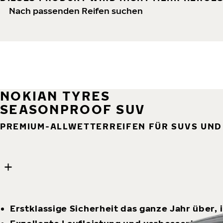
Nach passenden Reifen suchen
NOKIAN TYRES
SEASONPROOF SUV
PREMIUM-ALLWETTERREIFEN FÜR SUVS UN
8 images
Skip media gallery
Erstklassige Sicherheit das ganze Jahr über