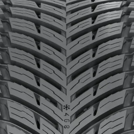
barkeit
d schont die Umwelt
en Schutz vor Stößen und schnitten
isonalen Reifenwechseln verabschieden möchten, biete
lebiger und zuverlässiger Allwetterreifen für schneer
RTUNG SCHREIBEN