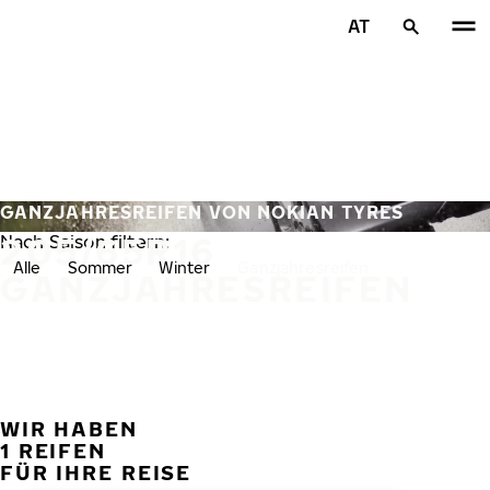
Zum Hauptinhalt springen
AT
Startseite
GANZJAHRESREIFEN VON NOKIAN TYRES
205/65R16
Nach Saison filtern:
Alle
Sommer
Winter
Ganzjahresreifen
GANZJAHRESREIFEN
WIR HABEN
VORH
W
1 REIFEN
FÜR IHRE REISE