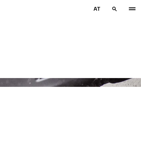
AT
VOR
W