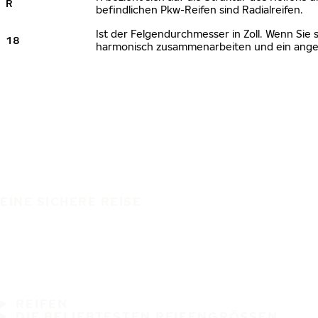
R
befindlichen Pkw-Reifen sind Radialreifen.
Ist der Felgendurchmesser in Zoll. Wenn Sie 
18
harmonisch zusammenarbeiten und ein angem
EINE SICHERE REISE
REIFEN
DIE BELIEBTESTEN REIFENGRÖSSEN