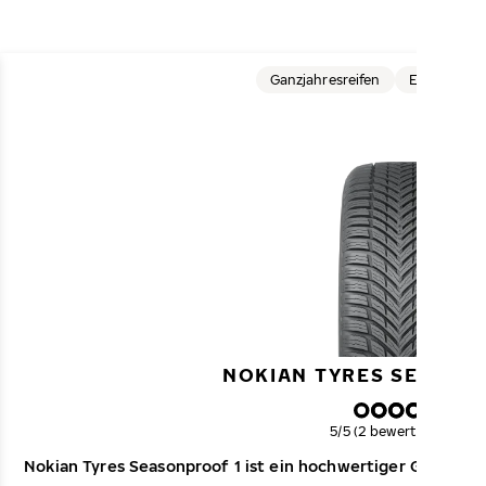
Ganzjahresreifen
Elektrofah
NOKIAN TYRES SEASON
Gesamtbewertung
5/5 (2 bewertungen)
Nokian Tyres Seasonproof 1 ist ein hochwertiger Ganzjahr