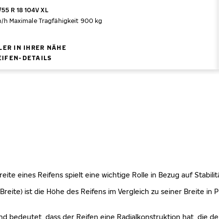
55 R 18 104V XL
m/h
Maximale Tragfähigkeit 900 kg
ER IN IHRER NÄHE
EIFEN-DETAILS
 Breite eines Reifens spielt eine wichtige Rolle in Bezug auf Stabi
Breite) ist die Höhe des Reifens im Vergleich zu seiner Breite in
nd bedeutet, dass der Reifen eine Radialkonstruktion hat, die de