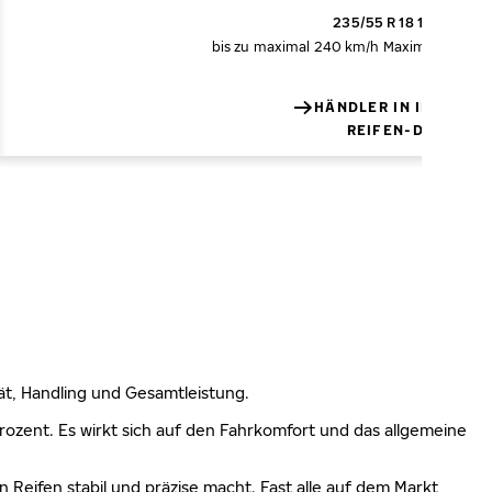
235/55 R 18 104V XL
bis zu maximal 240 km/h
Maximale Tragfä
HÄNDLER IN IHRER N
REIFEN-DETAILS
lität, Handling und Gesamtleistung.
 Prozent. Es wirkt sich auf den Fahrkomfort und das allgemeine
n Reifen stabil und präzise macht. Fast alle auf dem Markt