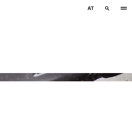
AT
VOR
W