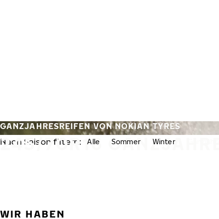
Zum Hauptinhalt springen
Startseite
GANZJAHRESREIFEN VON NOKIAN TYRES
245/70R16 GANZJAHR
Nach Saison filtern:
Alle
Sommer
Winter
Ganzjahr
WIR HABEN