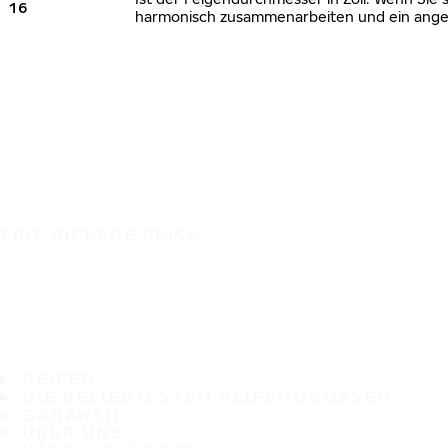
16
harmonisch zusammenarbeiten und ein angem
EINE SICHERE REISE
REIFEN
DIE BELIEBTESTEN REIFENGRÖSSEN
GARANTIE
ÜBER UNS