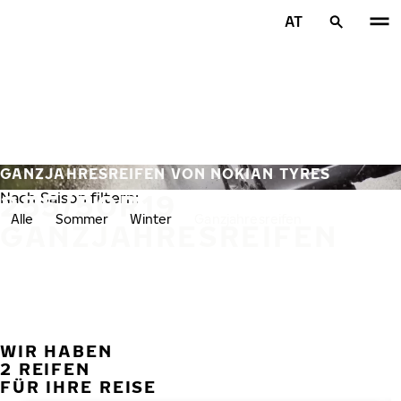
Zum Hauptinhalt springen
AT
Startseite
GANZJAHRESREIFEN VON NOKIAN TYRES
255/50R19
Nach Saison filtern:
Alle
Sommer
Winter
Ganzjahresreifen
GANZJAHRESREIFEN
WIR HABEN
VORH
W
2 REIFEN
FÜR IHRE REISE