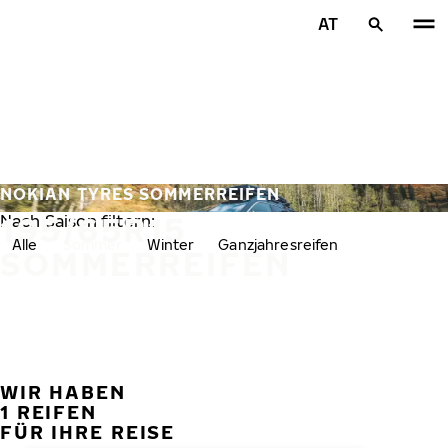
Zum Hauptinhalt springen
AT
Startseite
NOKIAN TYRES SOMMERREIFEN
195/65R15
Nach Saison filtern:
Alle
Sommer
Winter
Ganzjahresreifen
SOMMERREIFEN
WIR HABEN
VORH
W
1 REIFEN
FÜR IHRE REISE