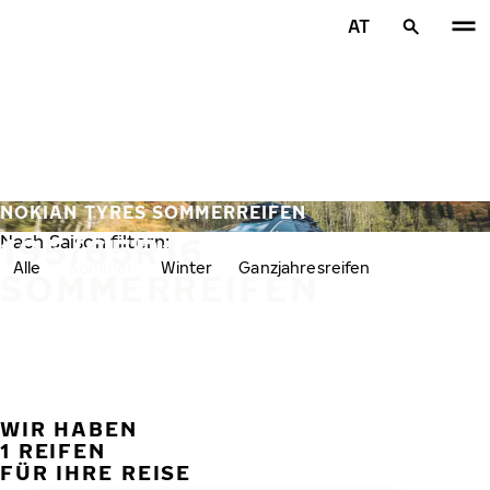
Zum Hauptinhalt springen
AT
Startseite
NOKIAN TYRES SOMMERREIFEN
195/65R16
Nach Saison filtern:
Alle
Sommer
Winter
Ganzjahresreifen
SOMMERREIFEN
WIR HABEN
VORH
W
1 REIFEN
FÜR IHRE REISE