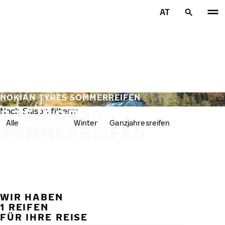
Zum Hauptinhalt springen
AT
Startseite
NOKIAN TYRES SOMMERREIFEN
235/50R20
Nach Saison filtern:
Alle
Sommer
Winter
Ganzjahresreifen
SOMMERREIFEN
WIR HABEN
VORH
W
1 REIFEN
FÜR IHRE REISE