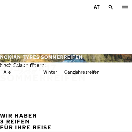
Zum Hauptinhalt springen
AT
Startseite
NOKIAN TYRES SOMMERREIFEN
235/55R17
Nach Saison filtern:
Alle
Sommer
Winter
Ganzjahresreifen
SOMMERREIFEN
WIR HABEN
VORH
W
3 REIFEN
FÜR IHRE REISE