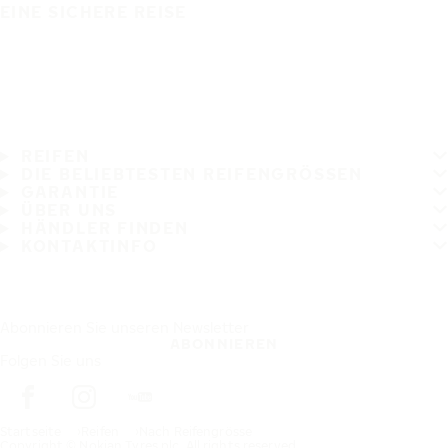
EINE SICHERE REISE
REIFEN
DIE BELIEBTESTEN REIFENGRÖSSEN
GARANTIE
ÜBER UNS
HÄNDLER FINDEN
KONTAKTINFO
Abonnieren Sie unseren Newsletter
ABONNIEREN
Folgen Sie uns
Startseite
Reifen
Nach Reifengrösse
Copyright © Nokian Tyres plc. All rights reserved.