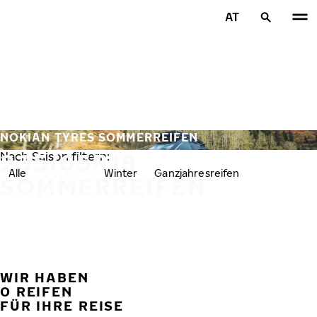
Zum Hauptinhalt springen
AT
Startseite
NOKIAN TYRES SOMMERREIFEN
235/65R18
Nach Saison filtern:
Alle
Sommer
Winter
Ganzjahresreifen
SOMMERREIFEN
WIR HABEN
VORH
W
0 REIFEN
FÜR IHRE REISE