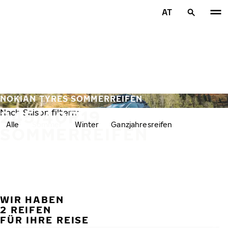
Zum Hauptinhalt springen
AT
Startseite
NOKIAN TYRES SOMMERREIFEN
245/40R19
Nach Saison filtern:
Alle
Sommer
Winter
Ganzjahresreifen
SOMMERREIFEN
WIR HABEN
VORH
W
2 REIFEN
FÜR IHRE REISE