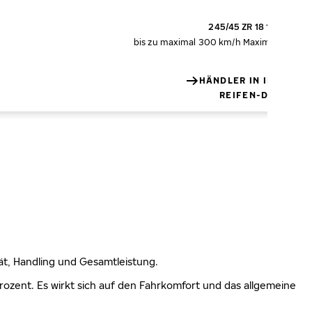
245/45 ZR 18 100Y XL
bis zu maximal 300 km/h
Maximale Tragfä
HÄNDLER IN IHRER N
REIFEN-DETAILS
lität, Handling und Gesamtleistung.
 Prozent. Es wirkt sich auf den Fahrkomfort und das allgemeine