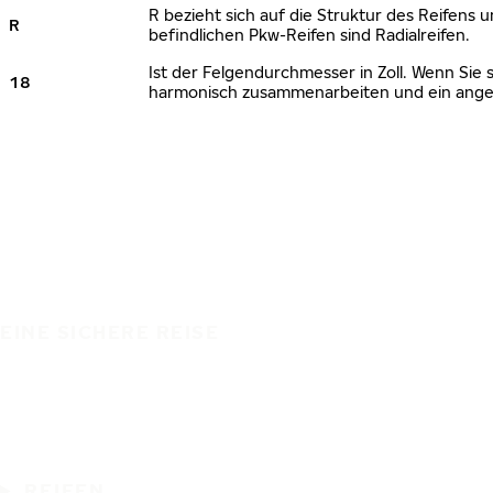
R bezieht sich auf die Struktur des Reifens u
R
befindlichen Pkw-Reifen sind Radialreifen.
Ist der Felgendurchmesser in Zoll. Wenn Sie 
18
harmonisch zusammenarbeiten und ein angem
EINE SICHERE REISE
REIFEN