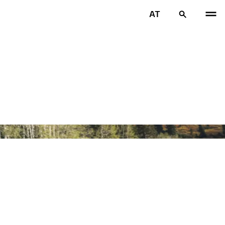
AT
VOR
W