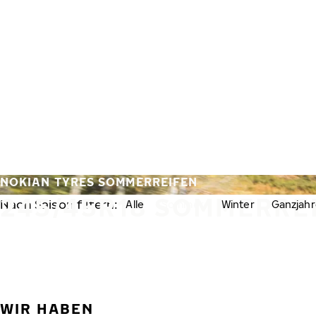
Zum Hauptinhalt springen
Startseite
NOKIAN TYRES SOMMERREIFEN
245/45R18 SOMMERRE
Nach Saison filtern:
Alle
Sommer
Winter
Ganzjahr
WIR HABEN