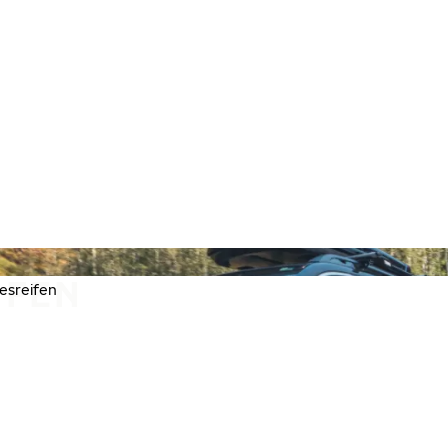
IFEN
esreifen