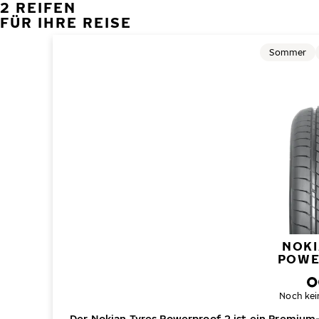
2 REIFEN
FÜR IHRE REISE
Sommer
NOKI
POWE
Noch kei
Der Nokian Tyres Powerproof 2 ist ein Premium