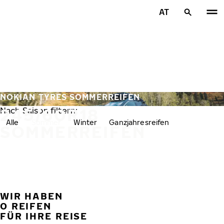
Zum Hauptinhalt springen
AT
Startseite
NOKIAN TYRES SOMMERREIFEN
245/60R18
Nach Saison filtern:
Alle
Sommer
Winter
Ganzjahresreifen
SOMMERREIFEN
WIR HABEN
VORH
W
0 REIFEN
FÜR IHRE REISE