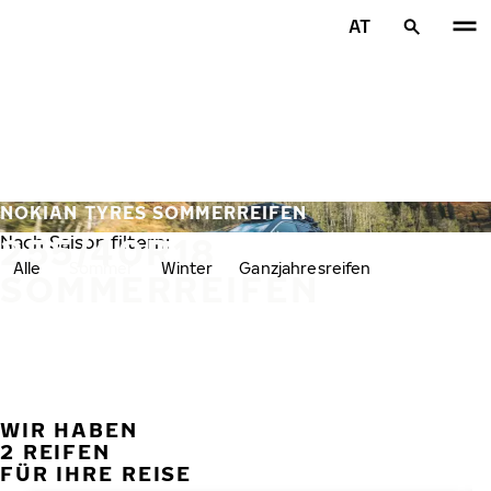
Zum Hauptinhalt springen
AT
Startseite
NOKIAN TYRES SOMMERREIFEN
255/40R18
Nach Saison filtern:
Alle
Sommer
Winter
Ganzjahresreifen
SOMMERREIFEN
WIR HABEN
VORH
W
2 REIFEN
FÜR IHRE REISE