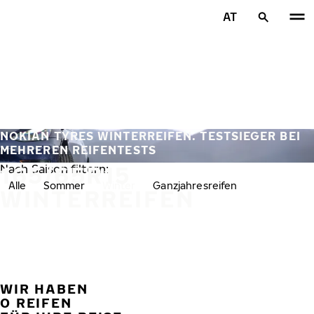
Zum Hauptinhalt springen
AT
Startseite
NOKIAN TYRES WINTERREIFEN. TESTSIEGER BEI
MEHREREN REIFENTESTS
165/65R15
Nach Saison filtern:
Alle
Sommer
Winter
Ganzjahresreifen
WINTERREIFEN
WIR HABEN
VORH
W
0 REIFEN