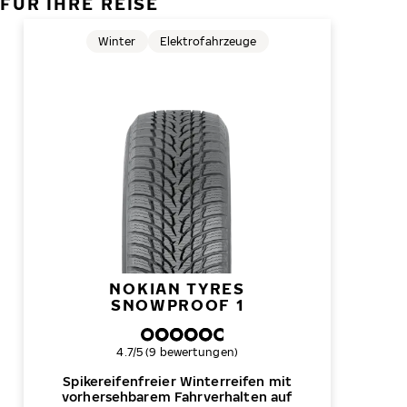
FÜR IHRE REISE
Winter
Elektrofahrzeuge
NOKIAN TYRES
SNOWPROOF 1
Gesamtbewertung
4.7/5 (9 bewertungen)
Spikereifenfreier Winterreifen mit
vorhersehbarem Fahrverhalten auf