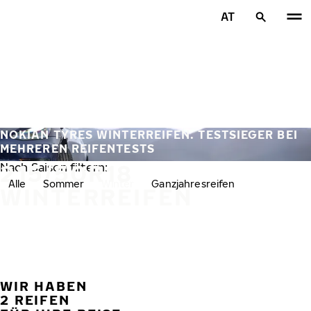
Zum Hauptinhalt springen
AT
Startseite
NOKIAN TYRES WINTERREIFEN. TESTSIEGER BEI
MEHREREN REIFENTESTS
215/50R18
Nach Saison filtern:
Alle
Sommer
Winter
Ganzjahresreifen
WINTERREIFEN
WIR HABEN
VORH
W
2 REIFEN