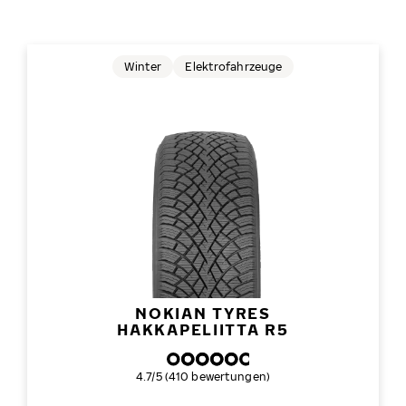
Winter
Elektrofahrzeuge
NOKIAN TYRES
HAKKAPELIITTA R5
Gesamtbewertung
4.7/5 (410 bewertungen)