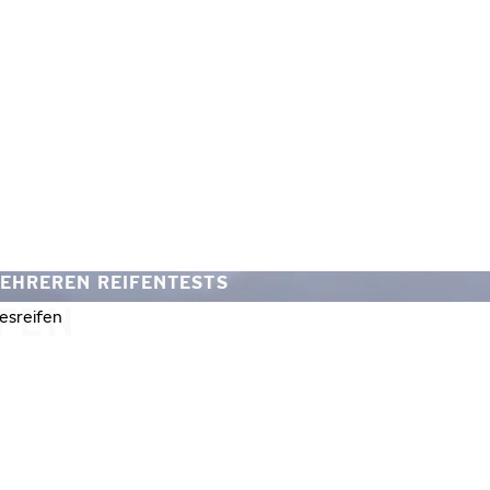
MEHREREN REIFENTESTS
FEN
esreifen