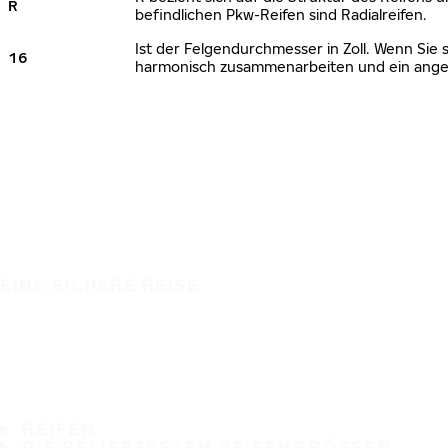
R
befindlichen Pkw-Reifen sind Radialreifen.
Ist der Felgendurchmesser in Zoll. Wenn Sie 
16
harmonisch zusammenarbeiten und ein angem
EINE SICHERE REISE
REIFEN
DIE BELIEBTESTEN REIFENGRÖSSEN