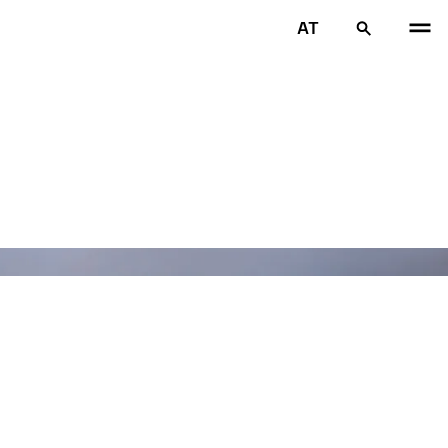
AT
VOR
W