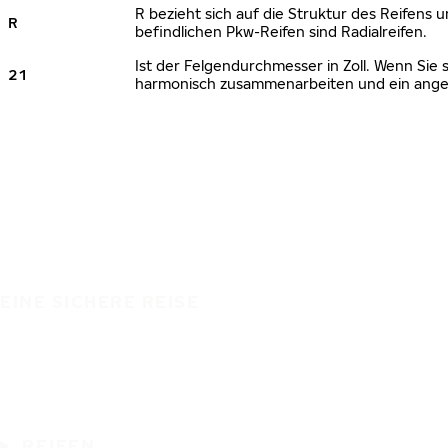
R bezieht sich auf die Struktur des Reifens u
R
befindlichen Pkw-Reifen sind Radialreifen.
Ist der Felgendurchmesser in Zoll. Wenn Sie 
21
harmonisch zusammenarbeiten und ein angem
EINE SICHERE REISE
REIFEN