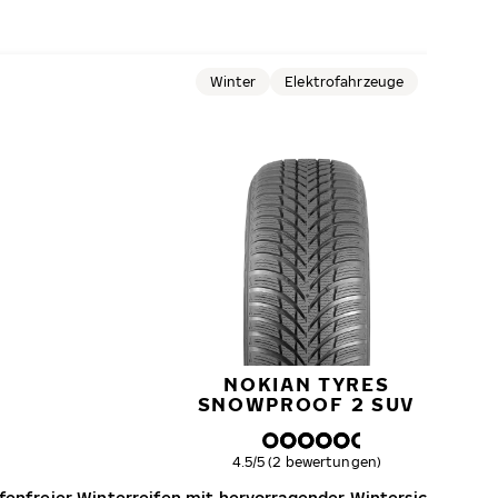
Winter
Elektrofahrzeuge
NOKIAN TYRES
SNOWPROOF 2 SUV
Gesamtbewertung
4.5/5 (2 bewertungen)
ifenfreier Winterreifen mit hervorragender Wintersicherheit 