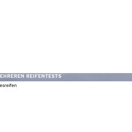
MEHREREN REIFENTESTS
FEN
esreifen