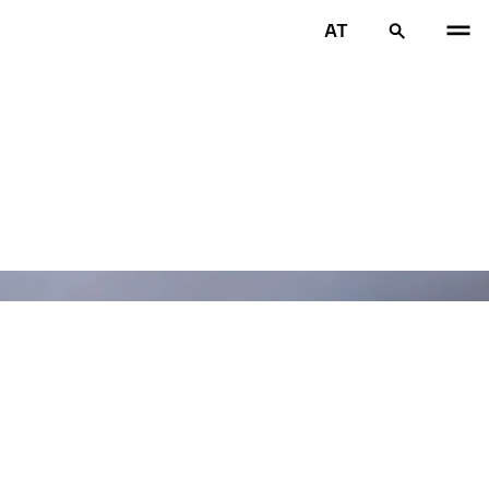
AT
VOR
W