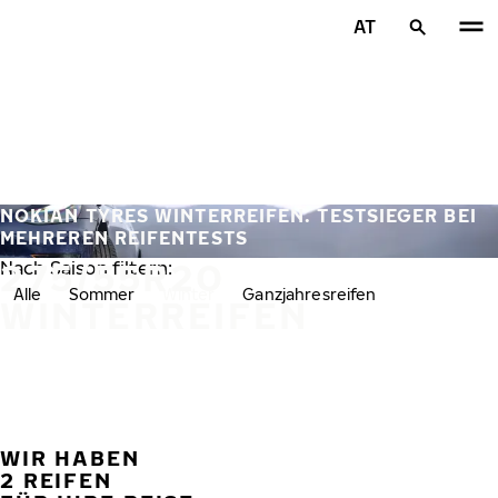
Zum Hauptinhalt springen
AT
Startseite
NOKIAN TYRES WINTERREIFEN. TESTSIEGER BEI
MEHREREN REIFENTESTS
275/55R20
Nach Saison filtern:
Alle
Sommer
Winter
Ganzjahresreifen
WINTERREIFEN
WIR HABEN
VORH
W
2 REIFEN