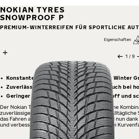
NOKIAN TYRES
SNOWPROOF P
PREMIUM-WINTERREIFEN FÜR SPORTLICHE AU
Eigenschaften
9 images
Skip media gallery
1
/ 9
Konstante Leistung mit erstklassigem Winter G
Zuverlässiges und präzises Handling auch bei 
Geringer rollwiderstand spart Kraftstoff und s
Der Nokian Tyres Snowproof P ist eine sportliche Kombin
zuverlässigem Grip auf winterlichen Straßen. Alltägliche
das Fahren auf matschigen Nebenstraßen, sind nun dank
und verbesserten Sicherheitseigenschaften bei Kurvenfah