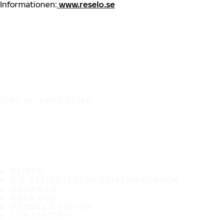
Informationen:
www.reselo.se
EINE SICHERE REISE
REIFEN
DIE BELIEBTESTEN REIFENGRÖSSEN
GARANTIE
ÜBER UNS
HÄNDLER FINDEN
KONTAKTINFO