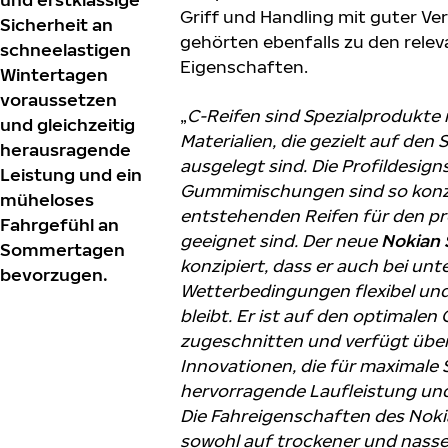
Griff und Handling mit guter Ver
Sicherheit an
gehörten ebenfalls zu den rele
schneelastigen
Eigenschaften.
Wintertagen
voraussetzen
„
C-Reifen sind Spezialprodukte
und gleichzeitig
Materialien, die gezielt auf den
herausragende
ausgelegt sind. Die Profildesign
Leistung und ein
Gummimischungen sind so konzip
müheloses
entstehenden Reifen für den pr
Fahrgefühl an
geeignet sind. Der neue
Nokian
Sommertagen
konzipiert, dass er auch bei unt
bevorzugen.
Wetterbedingungen flexibel un
bleibt. Er ist auf den optimalen
zugeschnitten und verfügt über
Innovationen, die für maximale S
hervorragende Laufleistung und
Die Fahreigenschaften des Noki
sowohl auf trockener und nasse