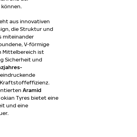
 können.
eht aus innovativen
ign, die Struktur und
s miteinander
ebundene, V-förmige
 Mittelbereich ist
g Sicherheit und
zjahres-
eeindruckende
raftstoffeffizienz.
entierten
Aramid
okian Tyres bietet eine
it und eine
uer.