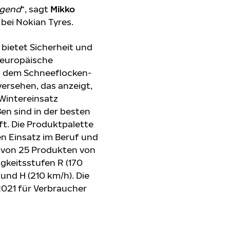
agend
“, sagt
Mikko
bei Nokian Tyres.
bietet Sicherheit und
leuropäische
it dem Schneeflocken-
ersehen, das anzeigt,
 Wintereinsatz
ßen sind in der besten
t. Die Produktpalette
en Einsatz im Beruf und
hl von 25 Produkten von
igkeitsstufen R (170
 und H (210 km/h). Die
2021 für Verbraucher