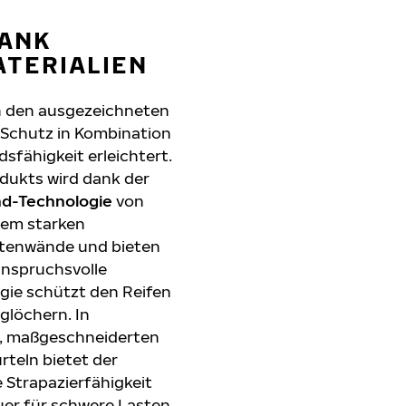
DANK
ATERIALIEN
h den ausgezeichneten
-Schutz in Kombination
sfähigkeit erleichtert.
odukts wird dank der
nd-Technologie
von
rem starken
itenwände und bieten
anspruchsvolle
gie schützt den Reifen
glöchern. In
n, maßgeschneiderten
rteln bietet der
Strapazierfähigkeit
uer für schwere Lasten