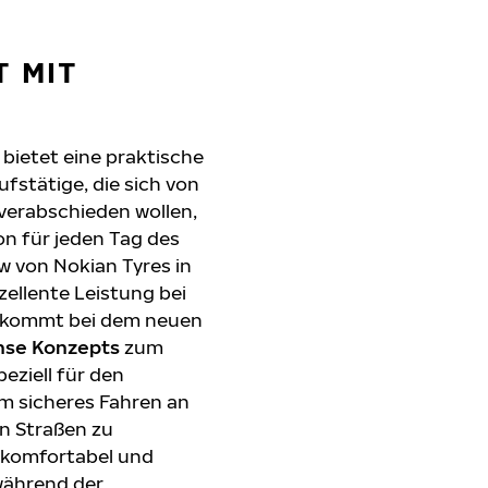
T MIT
bietet eine praktische
fstätige, die sich von
verabschieden wollen,
on für jeden Tag des
 von Nokian Tyres in
ellente Leistung bei
 kommt bei dem neuen
nse Konzepts
zum
eziell für den
um sicheres Fahren an
n Straßen zu
g komfortabel und
während der