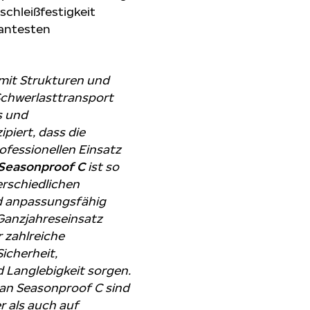
schleißfestigkeit
vantesten
 mit Strukturen und
 Schwerlasttransport
s und
iert, dass die
ofessionellen Einsatz
 Seasonproof C
ist so
erschiedlichen
d anpassungsfähig
 Ganzjahreseinsatz
 zahlreiche
icherheit,
 Langlebigkeit sorgen.
an Seasonproof C sind
r als auch auf