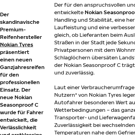
Der für den anspruchsvollen und
entwickelte
Nokian Seasonproo
Der
Handling und Stabilität, eine h
skandinavische
Laufleistung und eine verbesser
Premium-
gleich, ob Lieferanten beim Ausl
Reifenhersteller
Straßen in der Stadt jede Sekun
Nokian Tyres
Privatpersonen mit dem Wohnmo
präsentiert
Schlaglöchern übersäten Lands
einen neuen
der Nokian Seasonproof C trägt
Ganzjahresreifen
und zuverlässig.
für den
professionellen
Laut einer Verbraucherumfrage 
Einsatz. Der
Nutzern* von Nokian Tyres lege
neue Nokian
Autofahrer besonderen Wert auf 
Seasonproof C
Wetterbedingungen – das ganze
wurde für Fahrer
Transporter- und Lieferwagenfa
entwickelt, die
Zuverlässigkeit bei wechselnd
Verlässlichkeit
Temperaturen nahe dem Gefrier
und erstklassige