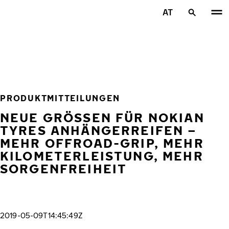
Zum Hauptinhalt springen
AT
Startseite
PRODUKTMITTEILUNGEN
NEUE GRÖSSEN FÜR NOKIAN T
YRES ANHÄNGERREIFEN – M
EHR OFFROAD-GRIP, MEHR K
ILOMETERLEISTUNG, MEHR S
ORGENFREIHEIT
2019-05-09T14:45:49Z