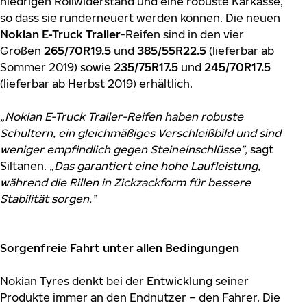
niedrigen Rollwiderstand und eine robuste Karkasse,
so dass sie runderneuert werden können. Die neuen
Nokian E-Truck Trailer
-Reifen sind in den vier
Größen
265/70R19.5
und
385/55R22.5
(lieferbar ab
Sommer 2019) sowie
235/75R17.5
und
245/70R17.5
(lieferbar ab Herbst 2019) erhältlich.
„Nokian E-Truck Trailer-Reifen haben robuste
Schultern, ein gleichmäßiges Verschleißbild und sind
weniger empfindlich gegen Steineinschlüsse”,
sagt
Siltanen.
„Das garantiert eine hohe Laufleistung,
während die Rillen in Zickzackform für bessere
Stabilität sorgen.”
Sorgenfreie Fahrt unter allen Bedingungen
Nokian Tyres denkt bei der Entwicklung seiner
Produkte immer an den Endnutzer – den Fahrer. Die