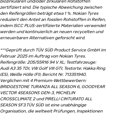
biozirkulären und/oder zirkulären Rohstoffen
zertifiziert sind. Die typische Abweichung zwischen
den Reifengrößen beträgt etwa 1 %. Nokian Tyres
reduziert den Anteil an fossilen Rohstoffen in Reifen,
indem ISCC PLUS-zertifizierte Materialien verwendet
werden und kontinuierlich an neuen recycelten und
erneuerbaren Alternativen geforscht wird.
***Geprüft durch TÜV SÜD Product Service GmbH im
Februar 2025 im Auftrag von Nokian Tyres.
Reifengröße: 205/55R16 94 V XL; Testfahrzeuge:
Audi A3 35 TDI, VW Golf VIII GTI; Testorte: Hakka Ring
(ES), Weiße Hölle (FI); Bericht Nr. 713351940.
Verglichen mit 4 Premium-Wettbewerbern:
BRIDGESTONE TURANZA ALL SEASON 6, GOODYEAR
VECTOR 4SEASONS GEN-3, MICHELIN
CROSSCLIMATE 2 und PIRELLI CINTURATO ALL
SEASON SF3.TÜV SÜD ist eine unabhängige
Organisation, die weltweit Prüfungen, Inspektionen