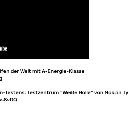
ifen der Welt mit A-Energie-Klasse
4
en-Testens: Testzentrum ”Weiße Hölle” von Nokian Ty
cAs8vDQ