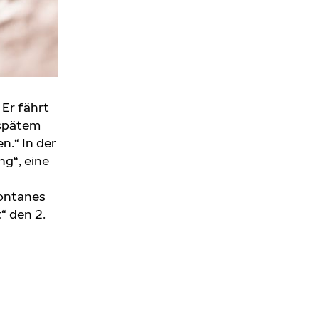
Er fährt
 spätem
n.“ In der
ng“, eine
pontanes
“ den 2.