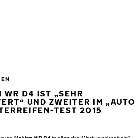
GEN
 WR D4 IST „SEHR
ERT“ UND ZWEITER IM „AUTO
TERREIFEN-TEST 2015
 neuen
Nokian WR D4
in allen drei Wertungskapiteln“: