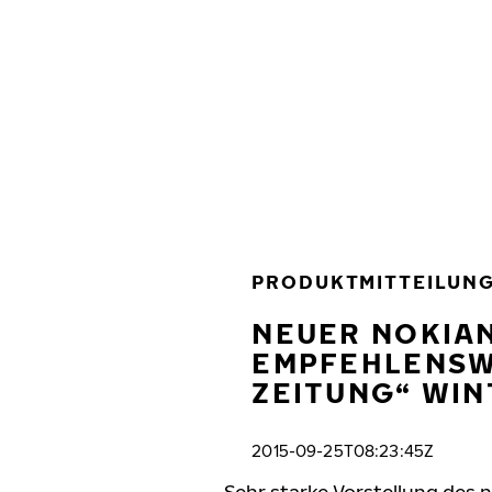
Zum Hauptinhalt springen
Startseite
PRODUKTMITTEILUN
NEUER NOKIAN
EMPFEHLENSW
ZEITUNG“ WIN
2015-09-25T08:23:45Z
„Sehr starke Vorstellung des