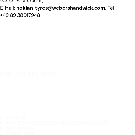
Weber Shandwick,
E-Mail:
nokian-tyres@webershandwick.com
, Tel.:
+49 89 38017948
EINE SICHERE REISE
REIFEN
DIE BELIEBTESTEN REIFENGRÖSSEN
GARANTIE
ÜBER UNS