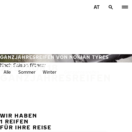
Zum Hauptinhalt springen
AT
Startseite
GANZJAHRESREIFEN VON NOKIAN TYRES
225/50R18
Nach Saison filtern:
Alle
Sommer
Winter
Ganzjahresreifen
GANZJAHRESREIFEN
WIR HABEN
VORH
W
1 REIFEN
FÜR IHRE REISE