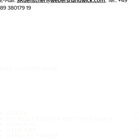
E-Mail:
SKuenstner@webershandwick.com
, Tel.: +49
89 380179 19
EINE SICHERE REISE
REIFEN
DIE BELIEBTESTEN REIFENGRÖSSEN
GARANTIE
ÜBER UNS
HÄNDLER FINDEN