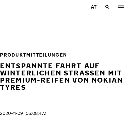
Zum Hauptinhalt springen
AT
Startseite
PRODUKTMITTEILUNGEN
ENTSPANNTE FAHRT AUF
WINTERLICHEN STRASSEN MIT P
REMIUM-REIFEN VON NOKIAN T
YRES
2020-11-09T05:08:47Z