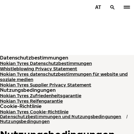
Zum Hauptinhalt springen
AT
Startseite
Datenschutzbestimmungen
Nokian Tyres Datenschutzbestimmungen
Whistleblowing Privacy Statement
Nokian Tyres datenschutzbestimmungen für website und
soziale medien
Nokian Tyres Supplier Privacy Statement
Nutzungsbedingungen
Nokian Tyres Zufriedenheitsgarantie
Nokian Tyres Reifengarantie
Cookie-Richtlinie
Nokian Tyres Cookie-Richtlinie
Datenschutzbestimmungen und Nutzungsbedingungen
Nutzungsbedingungen