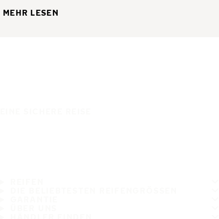
MEHR LESEN
EINE SICHERE REISE
REIFEN
DIE BELIEBTESTEN REIFENGRÖSSEN
GARANTIE
ÜBER UNS
HÄNDLER FINDEN