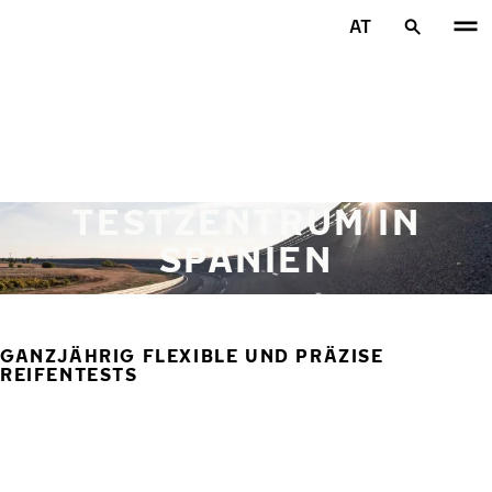
Zum Hauptinhalt springen
AT
Startseite
TESTZENTRUM IN
SPANIEN
GANZJÄHRIG FLEXIBLE UND PRÄZISE
REIFENTESTS