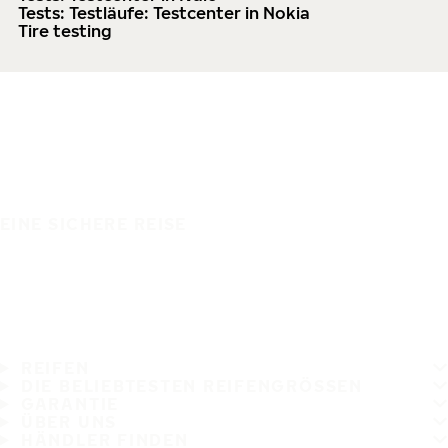
Tests: Testläufe: Testcenter in Nokia
Tire testing
EINE SICHERE REISE
REIFEN
DIE BELIEBTESTEN REIFENGRÖSSEN
GARANTIE
ÜBER UNS
HÄNDLER FINDEN